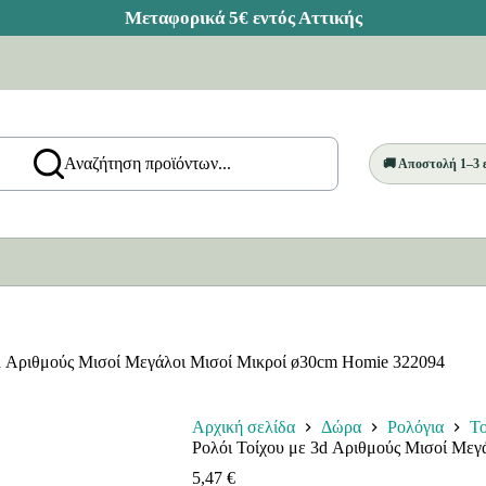
Αναζήτηση προϊόντων...
🚚 Αποστολή 1–3
3d Αριθμούς Μισοί Μεγάλοι Μισοί Μικροί ø30cm Homie 322094
Αρχική σελίδα
Δώρα
Ρολόγια
Το
Ρολόι Τοίχου με 3d Αριθμούς Μισοί Μεγ
5,47
€