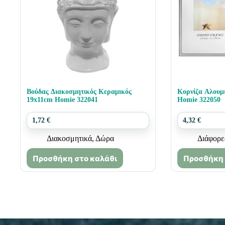
Βούδας Διακοσμητικός Κεραμικός
Κορνίζα Αλουμ
19x11cm Homie 322041
Homie 322050
1,72
€
4,32
€
Διακοσμητικά
,
Δώρα
Διάφορε
Προσθήκη στο καλάθι
Προσθήκη 