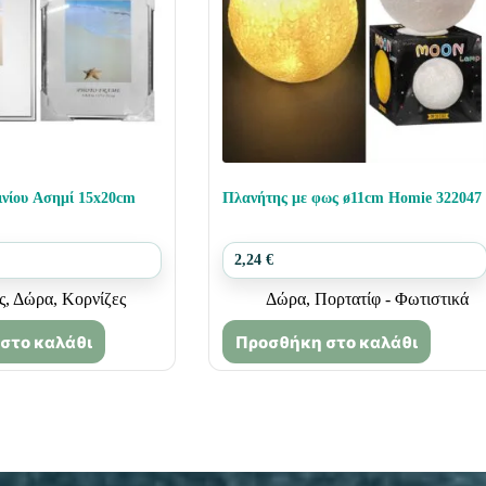
ινίου Ασημί 15x20cm
Πλανήτης με φως ø11cm Homie 322047
2,24
€
ς
,
Δώρα
,
Κορνίζες
Δώρα
,
Πορτατίφ - Φωτιστικά
στο καλάθι
Προσθήκη στο καλάθι