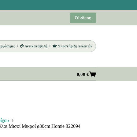
Σύνδεση
 εργάσιμες • 💳 Αντικαταβολή • ☎ Υποστήριξη πελατών
0,00
€
Καλάθι
Αγορών
ίχου
άλοι Μισοί Μικροί ø30cm Homie 322094