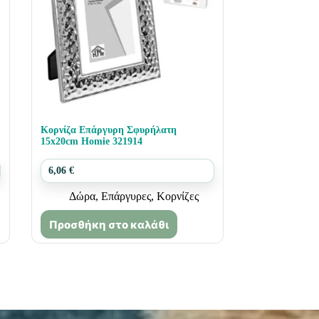
Κορνίζα Επάργυρη Σφυρήλατη
15x20cm Homie 321914
6,06
€
Δώρα
,
Επάργυρες
,
Κορνίζες
Προσθήκη στο καλάθι