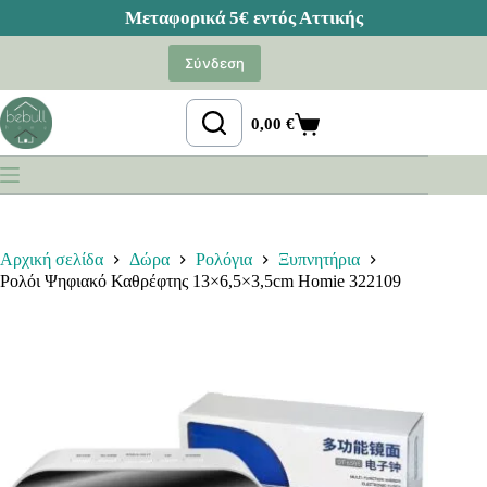
Μετάβαση
στο
Σύνδεση
περιεχόμενο
0,00
€
Καλάθι
Αγορών
Αρχική σελίδα
Δώρα
Ρολόγια
Ξυπνητήρια
Ρολόι Ψηφιακό Καθρέφτης 13×6,5×3,5cm Homie 322109