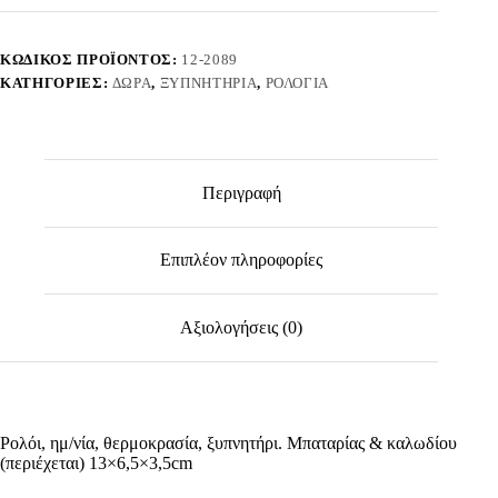
Homie
322109
ποσότητα
ΚΩΔΙΚΌΣ ΠΡΟΪΌΝΤΟΣ:
12-2089
ΚΑΤΗΓΟΡΊΕΣ:
ΔΏΡΑ
,
ΞΥΠΝΗΤΉΡΙΑ
,
ΡΟΛΌΓΙΑ
Περιγραφή
Επιπλέον πληροφορίες
Αξιολογήσεις (0)
Ρολόι, ημ/νία, θερμοκρασία, ξυπνητήρι. Μπαταρίας & καλωδίου
(περιέχεται) 13×6,5×3,5cm