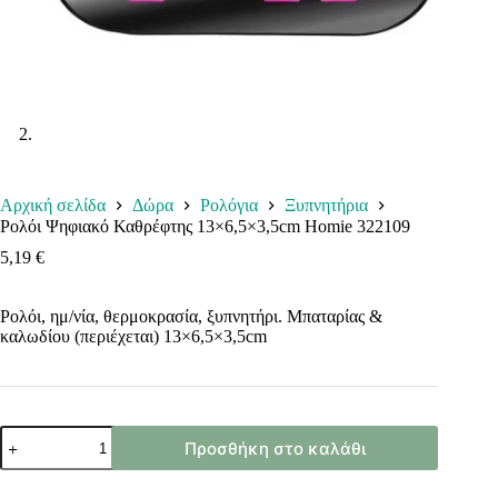
Αρχική σελίδα
Δώρα
Ρολόγια
Ξυπνητήρια
Ρολόι Ψηφιακό Καθρέφτης 13×6,5×3,5cm Homie 322109
5,19
€
Ρολόι, ημ/νία, θερμοκρασία, ξυπνητήρι. Μπαταρίας &
καλωδίου (περιέχεται) 13×6,5×3,5cm
Ρολόι
Προσθήκη στο καλάθι
Ψηφιακό
Καθρέφτης
13x6,5x3,5cm