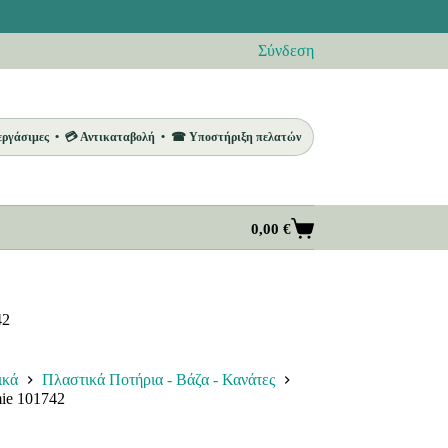
Σύνδεση
 εργάσιμες • 💳 Αντικαταβολή • ☎ Υποστήριξη πελατών
0,00
€
Καλάθι
Αγορών
42
ικά
Πλαστικά Ποτήρια - Βάζα - Κανάτες
ie 101742