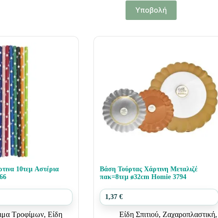
Υποβολή
τινα 10τεμ Αστέρια
Βάση Τούρτας Χάρτινη Μεταλιζέ
66
πακ=8τεμ ø32cm Homie 3794
1,37
€
ιμα Τροφίμων
,
Είδη
Είδη Σπιτιού
,
Ζαχαροπλαστική
,