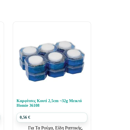
Καρφίτσες Κουτί 2,5cm ~32g Μεικτό
Homie 36108
0,56
€
Για Τα Ρούχα
,
Είδη Ραπτικής
,