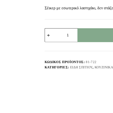
Σέικερ με εσωτερικό λαστιχάκι, δεν στάζ
Σέικερ
Απλό
Καπάκι
Κλιπ
17x7,5cm
Homie
101742
ποσότητα
ΚΩΔΙΚΌΣ ΠΡΟΪΌΝΤΟΣ:
81-722
ΚΑΤΗΓΟΡΊΕΣ:
ΕΊΔΗ ΣΠΙΤΙΟΎ
,
ΚΟΥΖΙΝΙΚ