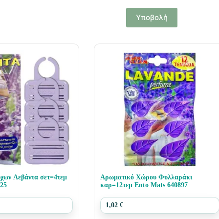
Υποβολή
χων Λεβάντα σετ=4τεμ
Αρωματικό Χώρου Φυλλαράκι
425
καρ=12τεμ Ento Mats 640897
1,02
€