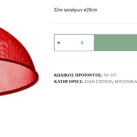
Σίτα τροφίμων ø28cm
Σίτα
Μεταλλική
Κάλυψης
Τροφίμων
ø28cm
Homie
116327
ποσότητα
ΚΩΔΙΚΌΣ ΠΡΟΪΌΝΤΟΣ:
96-307
ΚΑΤΗΓΟΡΊΕΣ:
ΕΊΔΗ ΣΠΙΤΙΟΎ
,
ΚΟΥΖΙΝΙΚ