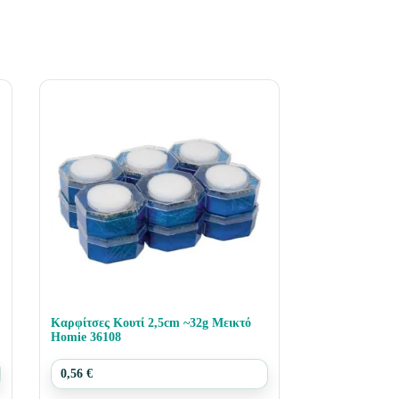
Καρφίτσες Κουτί 2,5cm ~32g Μεικτό
Homie 36108
0,56
€