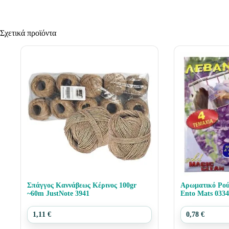
Σχετικά προϊόντα
Σπάγγος Καννάβεως Κέρινος 100gr
Αρωματικό Ρού
~60m JustNote 3941
Ento Mats 033
1,11
€
0,78
€