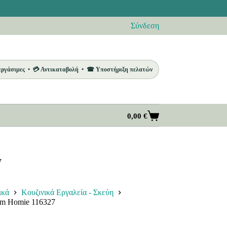
Σύνδεση
 εργάσιμες • 💳 Αντικαταβολή • ☎ Υποστήριξη πελατών
0,00
€
Καλάθι
Αγορών
7
ικά
Κουζινικά Εργαλεία - Σκεύη
cm Homie 116327