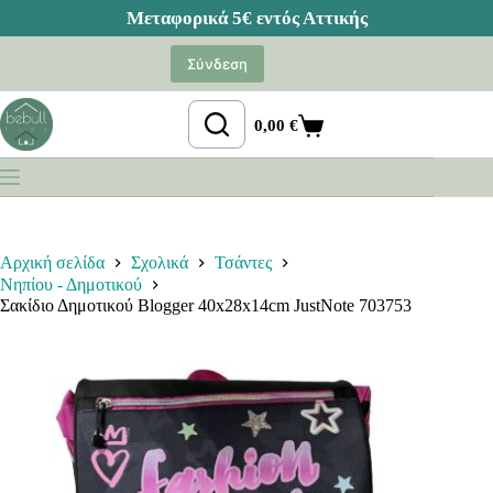
Μετάβαση
στο
Σύνδεση
περιεχόμενο
0,00
€
Καλάθι
Αγορών
Αρχική σελίδα
Σχολικά
Τσάντες
Νηπίου - Δημοτικού
Σακίδιο Δημοτικού Blogger 40x28x14cm JustNote 703753