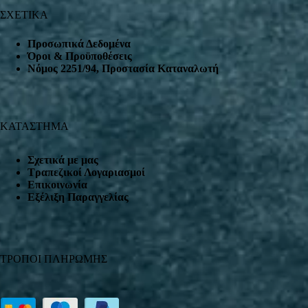
ΣΧΕΤΙΚΑ
Προσωπικά Δεδομένα
Όροι & Προϋποθέσεις
Nόμος 2251/94, Προστασία Καταναλωτή
ΚΑΤΑΣΤΗΜΑ
Σχετικά με μας
Τραπεζικοί Λογαριασμοί
Επικοινωνία
Εξέλιξη Παραγγελίας
ΤΡΟΠΟΙ ΠΛΗΡΩΜΗΣ