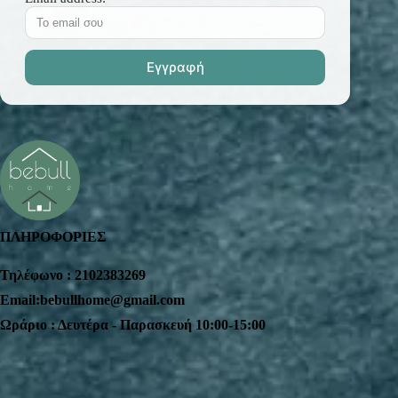
ΠΛΗΡΟΦΟΡΙΕΣ
Τηλέφωνο : 2102383269
Email:bebullhome@gmail.com
Ωράριο : Δευτέρα - Παρασκευή 10:00-15:00