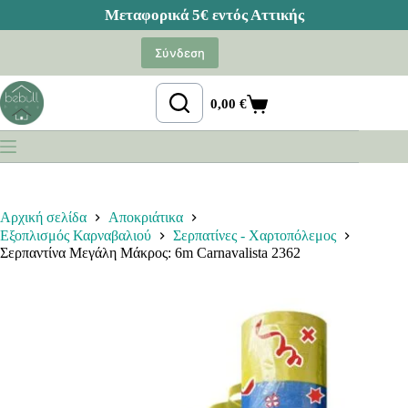
Μετάβαση
στο
Σύνδεση
περιεχόμενο
0,00
€
Καλάθι
Αγορών
Αρχική σελίδα
Αποκριάτικα
Εξοπλισμός Καρναβαλιού
Σερπατίνες - Χαρτοπόλεμος
Σερπαντίνα Μεγάλη Μάκρος: 6m Carnavalista 2362