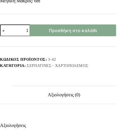
Μεγάλη Μάκρος: 6m
Σερπαντίνα
Προσθήκη στο καλάθι
Μεγάλη
Μάκρος:
6m
Carnavalista
2362
ποσότητα
ΚΩΔΙΚΌΣ ΠΡΟΪΌΝΤΟΣ:
3-42
ΚΑΤΗΓΟΡΊΑ:
ΣΕΡΠΑΤΊΝΕΣ - ΧΑΡΤΟΠΌΛΕΜΟΣ
Αξιολογήσεις (0)
Αξιολογήσεις