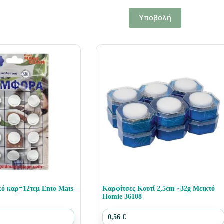
Υποβολή
=12τεμ Ento Mats
Καρφίτσες Κουτί 2,5cm ~32g Μεικτό
Homie 36108
0,56
€