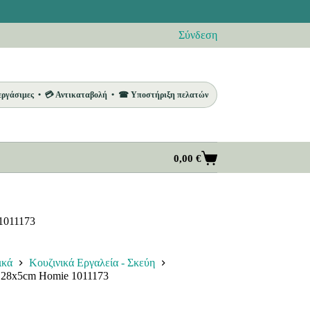
Σύνδεση
 εργάσιμες • 💳 Αντικαταβολή • ☎ Υποστήριξη πελατών
0,00
€
Καλάθι
Αγορών
1011173
ικά
Κουζινικά Εργαλεία - Σκεύη
ή 28x5cm Homie 1011173