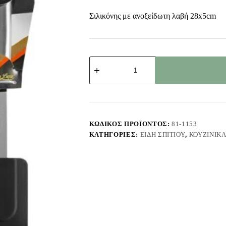
Σιλικόνης με ανοξείδωτη λαβή 28x5cm
Σπάτουλα
Σιλικόνης
με
Ανοξείδωτη
Λαβή
28x5cm
Homie
1011173
ΚΩΔΙΚΌΣ ΠΡΟΪΌΝΤΟΣ:
81-1153
ποσότητα
ΚΑΤΗΓΟΡΊΕΣ:
ΕΊΔΗ ΣΠΙΤΙΟΎ
,
ΚΟΥΖΙΝΙΚ