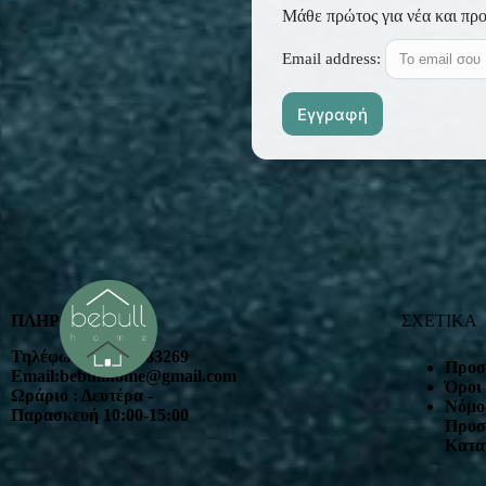
Μάθε πρώτος για νέα και πρ
Email address:
ΠΛΗΡΟΦΟΡΙΕΣ
ΣΧΕΤΙΚΑ
Τηλέφωνο : 2102383269
Προσ
Email:bebullhome@gmail.com
Όροι
Ωράριο : Δευτέρα -
Nόμος
Παρασκευή 10:00-15:00
Προσ
Κατα