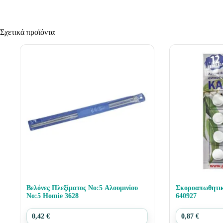
Σχετικά προϊόντα
Βελόνες Πλεξίματος Νο:5 Αλουμινίου
Σκοροαπωθητικό καρ
Νο:5 Homie 3628
640927
0,42
€
0,87
€