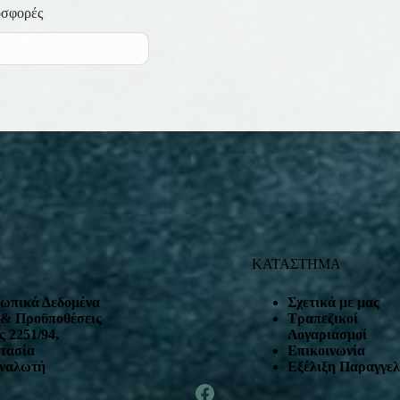
οσφορές
ΚΑΤΑΣΤΗΜΑ
ωπικά Δεδομένα
Σχετικά με μας
 & Προϋποθέσεις
Τραπεζικοί
 2251/94,
Λογαριασμοί
τασία
Επικοινωνία
ναλωτή
Εξέλιξη Παραγγελ