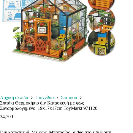
Αρχική σελίδα
Παιχνίδια
Σπιτάκια
Σπιτάκι Θερμοκήπιο diy Κατασκευή με φως
Συναρμολογημένο: 19x17x17cm ToyMarkt 971120
34,70
€
Diy κατασκευή. Με φως, Μπαταρίας. Video στο site Κουτί: