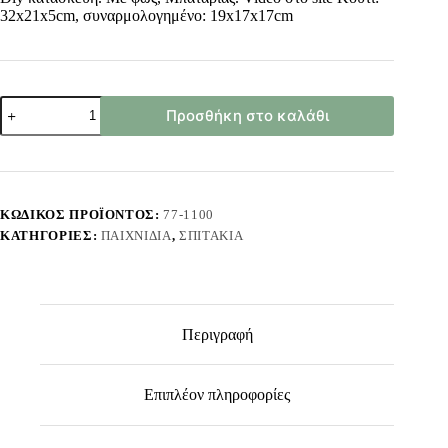
32x21x5cm, συναρμολογημένο: 19x17x17cm
Σπιτάκι
Προσθήκη στο καλάθι
Θερμοκήπιο
diy
Κατασκευή
με
φως
Συναρμολογημένο:
ΚΩΔΙΚΌΣ ΠΡΟΪΌΝΤΟΣ:
77-1100
19x17x17cm
ΚΑΤΗΓΟΡΊΕΣ:
ΠΑΙΧΝΊΔΙΑ
,
ΣΠΙΤΆΚΙΑ
ToyMarkt
971120
ποσότητα
Περιγραφή
Επιπλέον πληροφορίες