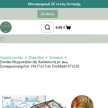
Μετάβαση
στο
Σύνδεση
περιεχόμενο
0,00
€
Καλάθι
Αγορών
Αρχική σελίδα
Παιχνίδια
Σπιτάκια
Σπιτάκι Θερμοκήπιο diy Κατασκευή με φως
Συναρμολογημένο: 19x17x17cm ToyMarkt 971120