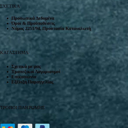
ΣΧΕΤΙΚΑ
Προσωπικά Δεδομένα
Όροι & Προϋποθέσεις
Nόμος 2251/94, Προστασία Καταναλωτή
ΚΑΤΑΣΤΗΜΑ
Σχετικά με μας
Τραπεζικοί Λογαριασμοί
Επικοινωνία
Εξέλιξη Παραγγελίας
ΤΡΟΠΟΙ ΠΛΗΡΩΜΗΣ