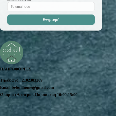
ΠΛΗΡΟΦΟΡΙΕΣ
Τηλέφωνο : 2102383269
Email:bebullhome@gmail.com
Ωράριο : Δευτέρα - Παρασκευή 10:00-15:00