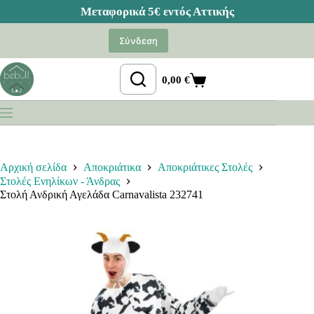
Μετάβαση
στο
Σύνδεση
περιεχόμενο
0,00
€
Καλάθι
Αγορών
Αρχική σελίδα
Αποκριάτικα
Αποκριάτικες Στολές
Στολές Ενηλίκων - Άνδρας
Στολή Ανδρική Αγελάδα Carnavalista 232741