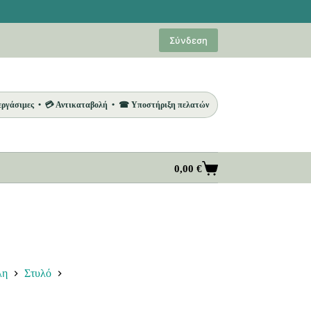
Σύνδεση
 εργάσιμες • 💳 Αντικαταβολή • ☎ Υποστήριξη πελατών
0,00
€
Καλάθι
Αγορών
λη
Στυλό