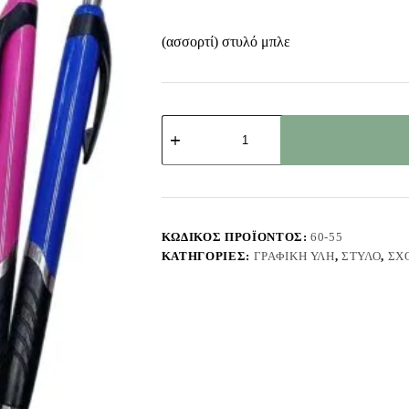
(ασσορτί) στυλό μπλε
Στυλό
Κλιπ
με
Λάστιχο
JustNote
8075
ποσότητα
ΚΩΔΙΚΌΣ ΠΡΟΪΌΝΤΟΣ:
60-55
ΚΑΤΗΓΟΡΊΕΣ:
ΓΡΑΦΙΚΉ ΎΛΗ
,
ΣΤΥΛΌ
,
ΣΧ