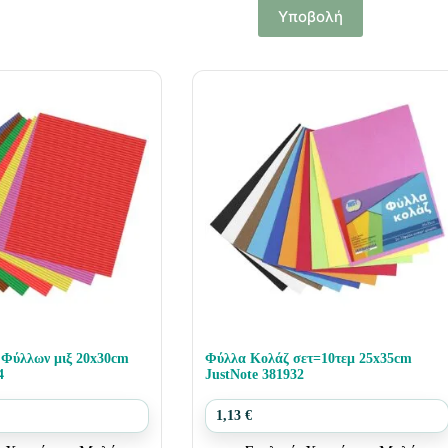
Υποβολή
 Φύλλων μιξ 20x30cm
Φύλλα Κολάζ σετ=10τεμ 25x35cm
4
JustNote 381932
1,13
€