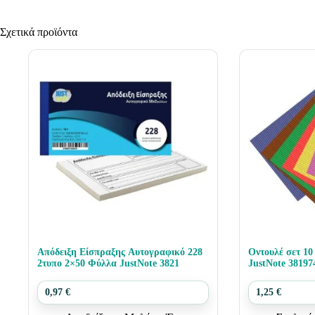
Σχετικά προϊόντα
Απόδειξη Είσπραξης Αυτογραφικό 228
Οντουλέ σετ 10
2τυπο 2×50 Φύλλα JustNote 3821
JustNote 38197
0,97
€
1,25
€