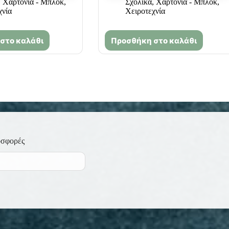
,
Χαρτόνια - Μπλόκ
,
Σχολικά
,
Χαρτόνια - Μπλόκ
,
χνία
Χειροτεχνία
στο καλάθι
Προσθήκη στο καλάθι
οσφορές