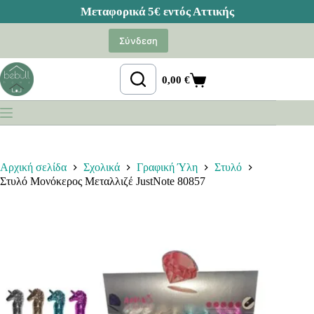
Μετάβαση
στο
Σύνδεση
περιεχόμενο
0,00
€
Καλάθι
Αγορών
Αρχική σελίδα
Σχολικά
Γραφική Ύλη
Στυλό
Στυλό Μονόκερος Μεταλλιζέ JustNote 80857