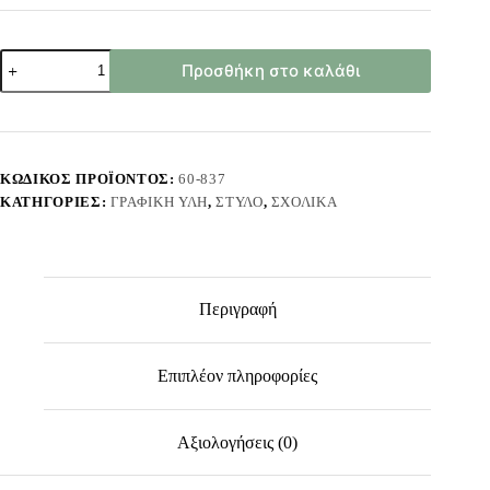
Στυλό
Προσθήκη στο καλάθι
Μονόκερος
Μεταλλιζέ
JustNote
80857
ποσότητα
ΚΩΔΙΚΌΣ ΠΡΟΪΌΝΤΟΣ:
60-837
ΚΑΤΗΓΟΡΊΕΣ:
ΓΡΑΦΙΚΉ ΎΛΗ
,
ΣΤΥΛΌ
,
ΣΧΟΛΙΚΆ
Περιγραφή
Επιπλέον πληροφορίες
Αξιολογήσεις (0)