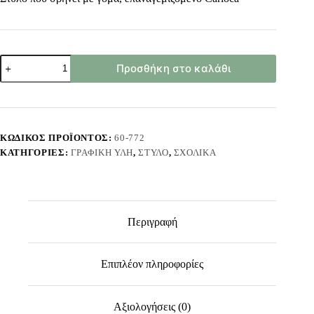
Στυλό
Προσθήκη στο καλάθι
που
Σβήνει
με
Γόμα
Καρτέλα
Τζελ
ΚΩΔΙΚΌΣ ΠΡΟΪΌΝΤΟΣ:
60-772
0.7mm
ΚΑΤΗΓΟΡΊΕΣ:
ΓΡΑΦΙΚΉ ΎΛΗ
,
ΣΤΥΛΌ
,
ΣΧΟΛΙΚΆ
Carioca
41042/02
ποσότητα
Περιγραφή
Επιπλέον πληροφορίες
Αξιολογήσεις (0)