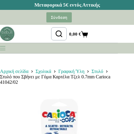
Μετάβαση
στο
Σύνδεση
περιεχόμενο
0,00
€
Καλάθι
Αγορών
Αρχική σελίδα
Σχολικά
Γραφική Ύλη
Στυλό
Στυλό που Σβήνει με Γόμα Καρτέλα Τζελ 0.7mm Carioca
41042/02