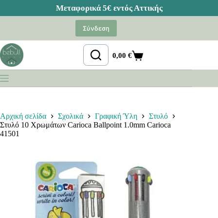
Μετάβαση
στο
Σύνδεση
περιεχόμενο
0,00
€
Καλάθι
Αγορών
Αρχική σελίδα
Σχολικά
Γραφική Ύλη
Στυλό
Στυλό 10 Χρωμάτων Carioca Ballpoint 1.0mm Carioca
41501