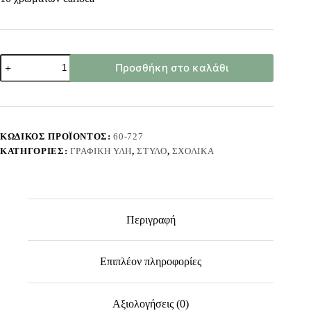
Στυλό
Προσθήκη στο καλάθι
10
Χρωμάτων
Carioca
Ballpoint
1.0mm
Carioca
ΚΩΔΙΚΌΣ ΠΡΟΪΌΝΤΟΣ:
60-727
41501
ΚΑΤΗΓΟΡΊΕΣ:
ΓΡΑΦΙΚΉ ΎΛΗ
,
ΣΤΥΛΌ
,
ΣΧΟΛΙΚΆ
ποσότητα
Περιγραφή
Επιπλέον πληροφορίες
Αξιολογήσεις (0)