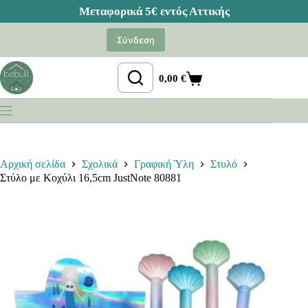
Μετάβαση
στο
Σύνδεση
περιεχόμενο
0,00
€
Καλάθι
Αγορών
Αρχική σελίδα
Σχολικά
Γραφική Ύλη
Στυλό
Στύλο με Κοχύλι 16,5cm JustNote 80881