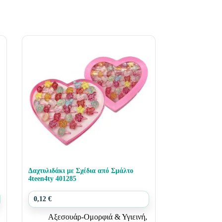
Δαχτυλιδάκι με Σχέδια από Σμάλτο
4teen4ty 401285
0,12
€
Αξεσουάρ-Ομορφιά & Υγιεινή
,