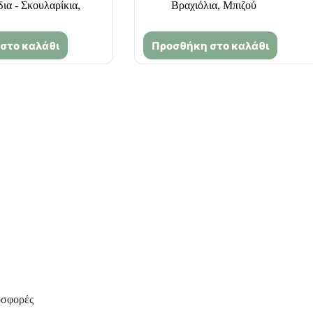
δια - Σκουλαρίκια
,
Βραχιόλια
,
Μπιζού
στο καλάθι
Προσθήκη στο καλάθι
οσφορές