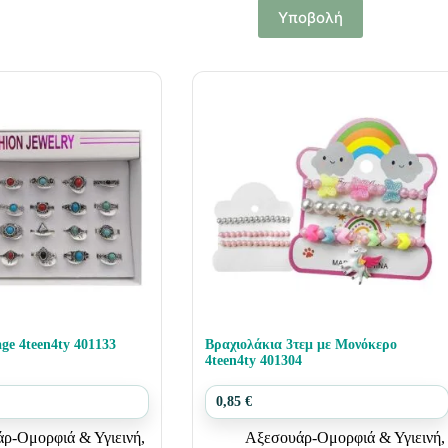
Υποβολή
Δακτυλίδι Vintage 4teen4ty 401133
Βραχιολάκια 3τεμ με Μονόκερο
4teen4ty 401304
0,85
€
ρ-Ομορφιά & Υγιεινή
,
Αξεσουάρ-Ομορφιά & Υγιεινή
,