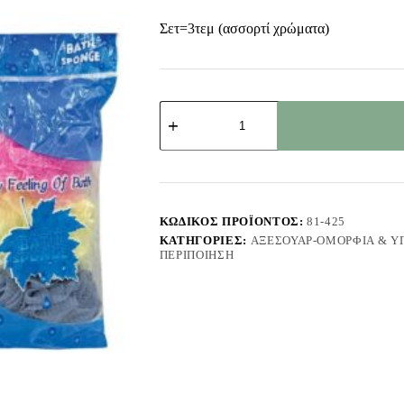
Σετ=3τεμ (ασσορτί χρώματα)
Σφουγγάρια
Μπάνιου
Τούλινα
Homie
101445
ποσότητα
ΚΩΔΙΚΌΣ ΠΡΟΪΌΝΤΟΣ:
81-425
ΚΑΤΗΓΟΡΊΕΣ:
ΑΞΕΣΟΥΆΡ-ΟΜΟΡΦΙΆ & ΥΓ
ΠΕΡΙΠΟΊΗΣΗ