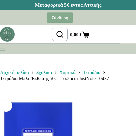
Μετάβαση
στο
Σύνδεση
περιεχόμενο
0,00
€
Καλάθι
Αγορών
Αρχική σελίδα
Σχολικά
Χαρτικά
Τετράδια
Τετράδια Μπλε Έκθεσης 50φ. 17x25cm JustNote 10437