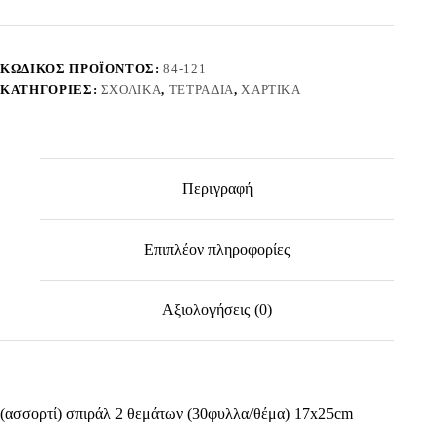
ρρ
Πλαστ.
Εξώφυλλο
17x25cm
ΚΩΔΙΚΌΣ ΠΡΟΪΌΝΤΟΣ:
84-121
JustNote
ΚΑΤΗΓΟΡΊΕΣ:
ΣΧΟΛΙΚΆ
,
ΤΕΤΡΆΔΙΑ
,
ΧΑΡΤΙΚΆ
104141
ποσότητα
Περιγραφή
Επιπλέον πληροφορίες
Αξιολογήσεις (0)
(ασσορτί) σπιράλ 2 θεμάτων (30φυλλα/θέμα) 17x25cm