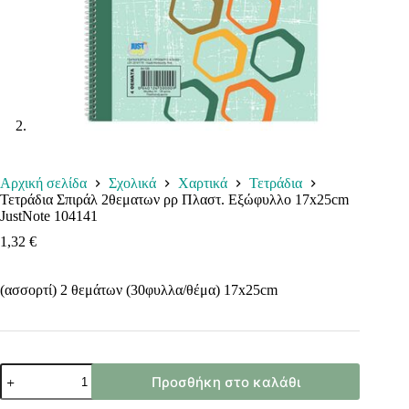
Αρχική σελίδα
Σχολικά
Χαρτικά
Τετράδια
Τετράδια Σπιράλ 2θεματων ρρ Πλαστ. Εξώφυλλο 17x25cm
JustNote 104141
1,32
€
(ασσορτί) 2 θεμάτων (30φυλλα/θέμα) 17x25cm
Τετράδια
Προσθήκη στο καλάθι
Σπιράλ
2θεματων