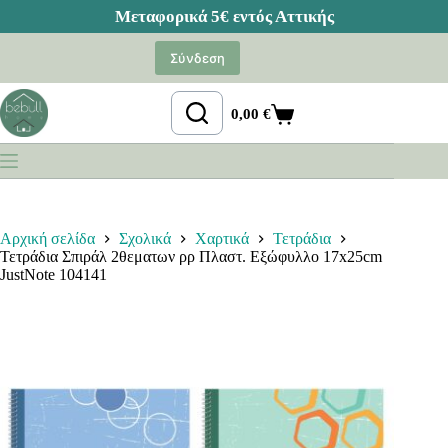
Μετάβαση
στο
Σύνδεση
περιεχόμενο
0,00
€
Καλάθι
Αγορών
Αρχική σελίδα
Σχολικά
Χαρτικά
Τετράδια
Τετράδια Σπιράλ 2θεματων ρρ Πλαστ. Εξώφυλλο 17x25cm
JustNote 104141