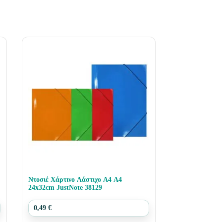
Ντοσιέ Χάρτινο Λάστιχο Α4 Α4
24x32cm JustNote 38129
0,49
€