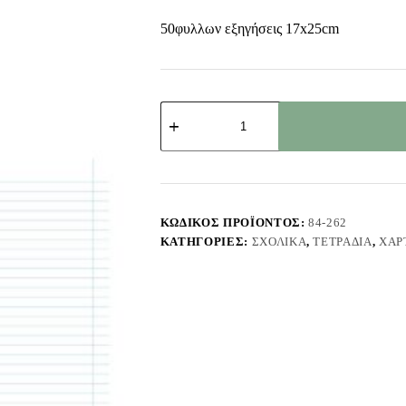
50φυλλων εξηγήσεις 17x25cm
Τετράδιο
Εξήγηση
Κίτρινο
50φυλλων
17x25cm
JustNote
104282
ποσότητα
ΚΩΔΙΚΌΣ ΠΡΟΪΌΝΤΟΣ:
84-262
ΚΑΤΗΓΟΡΊΕΣ:
ΣΧΟΛΙΚΆ
,
ΤΕΤΡΆΔΙΑ
,
ΧΑΡ