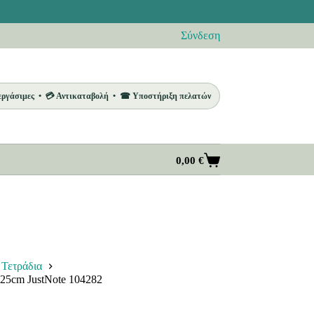
Σύνδεση
 εργάσιμες • 💳 Αντικαταβολή • ☎ Υποστήριξη πελατών
0,00
€
Καλάθι
Αγορών
Τετράδια
25cm JustNote 104282