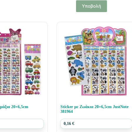
Υποβολή
μάξια 20×6,5cm
Sticker με Ζωάκια 20×6,5cm JustNote
381964
0,16
€