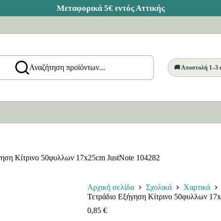
Αναζήτηση προϊόντων...
🚚 Αποστολή 1–3
γηση Κίτρινο 50φυλλων 17x25cm JustNote 104282
Αρχική σελίδα
Σχολικά
Χαρτικά
Τετράδιο Εξήγηση Κίτρινο 50φυλλων 17x
0,85
€