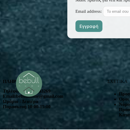
Email address:
ΠΛΗΡΟΦΟΡΙΕΣ
ΣΧΕΤΙΚΑ
Τηλέφωνο : 2102383269
Προσ
Email:bebullhome@gmail.com
Όροι
Ωράριο : Δευτέρα -
Nόμος
Παρασκευή 10:00-15:00
Προσ
Κατα