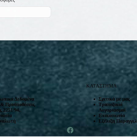
ΚΑΤΑΣΤΗΜΑ
ωπικά Δεδομένα
Σχετικά με μας
 & Προϋποθέσεις
Τραπεζικοί
 2251/94,
Λογαριασμοί
τασία
Επικοινωνία
ναλωτή
Εξέλιξη Παραγγελ