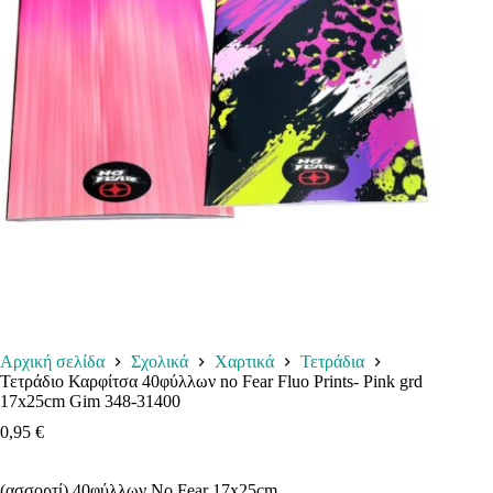
Αρχική σελίδα
Σχολικά
Χαρτικά
Τετράδια
Τετράδιο Καρφίτσα 40φύλλων no Fear Fluo Prints- Pink grd
17x25cm Gim 348-31400
0,95
€
(ασσορτί) 40φύλλων No Fear 17x25cm