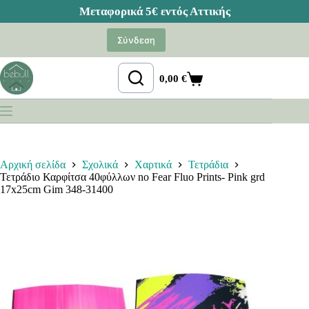
Μετάβαση
στο
Σύνδεση
περιεχόμενο
0,00
€
Καλάθι
Αγορών
Αρχική σελίδα
Σχολικά
Χαρτικά
Τετράδια
Τετράδιο Καρφίτσα 40φύλλων no Fear Fluo Prints- Pink grd
17x25cm Gim 348-31400