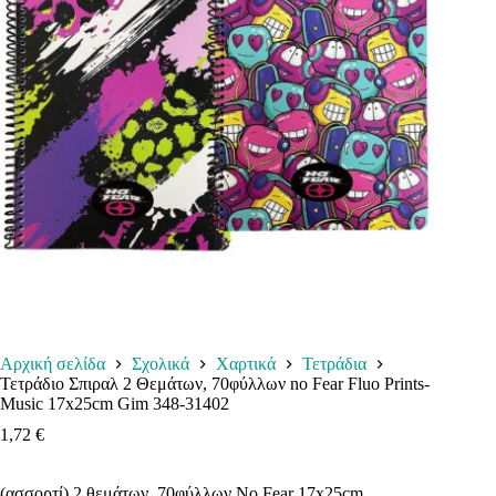
Αρχική σελίδα
Σχολικά
Χαρτικά
Τετράδια
Τετράδιο Σπιραλ 2 Θεμάτων, 70φύλλων no Fear Fluo Prints-
Music 17x25cm Gim 348-31402
1,72
€
(ασσορτί) 2 θεμάτων, 70φύλλων No Fear 17x25cm