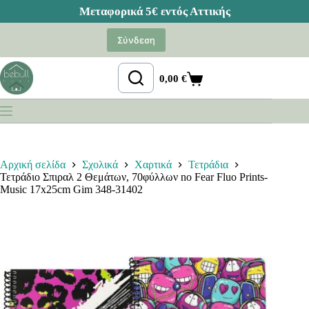
Μετάβαση
στο
Σύνδεση
περιεχόμενο
0,00
€
Καλάθι
Αγορών
Αρχική σελίδα
Σχολικά
Χαρτικά
Τετράδια
Τετράδιο Σπιραλ 2 Θεμάτων, 70φύλλων no Fear Fluo Prints-
Music 17x25cm Gim 348-31402