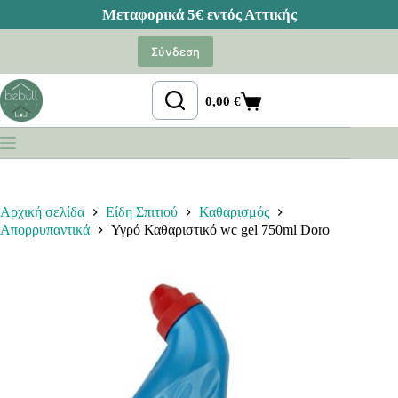
Μετάβαση
στο
Σύνδεση
περιεχόμενο
0,00
€
Καλάθι
Αγορών
Αρχική σελίδα
Είδη Σπιτιού
Καθαρισμός
Απορρυπαντικά
Υγρό Καθαριστικό wc gel 750ml Doro