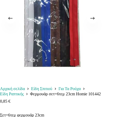
Αρχική σελίδα
Είδη Σπιτιού
Για Τα Ρούχα
Είδη Ραπτικής
Φερμουάρ σετ=6τεμ 23cm Homie 101442
0,85
€
Σετ=6τεμ φερμουάρ 23cm