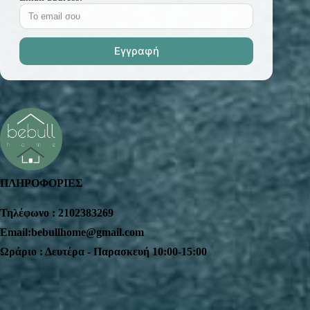
ΠΛΗΡΟΦΟΡΙΕΣ
Τηλέφωνο : 2102383269
Email:bebullhome@gmail.com
Ωράριο : Δευτέρα - Παρασκευή 10:00-15:00