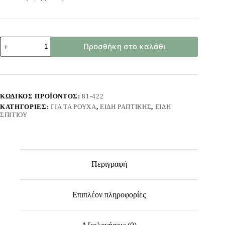
Φερμουάρ
Προσθήκη στο καλάθι
σετ=6τεμ
23cm
Homie
101442
ποσότητα
ΚΩΔΙΚΌΣ ΠΡΟΪΌΝΤΟΣ:
81-422
ΚΑΤΗΓΟΡΊΕΣ:
ΓΙΑ ΤΑ ΡΟΎΧΑ
,
ΕΊΔΗ ΡΑΠΤΙΚΉΣ
,
ΕΊΔΗ
ΣΠΙΤΙΟΎ
Περιγραφή
Επιπλέον πληροφορίες