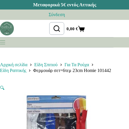
Μετάβαση
Σύνδεση
στο
περιεχόμενο
0,00
€
Καλάθι
Αγορών
Αρχική σελίδα
Είδη Σπιτιού
Για Τα Ρούχα
Είδη Ραπτικής
Φερμουάρ σετ=6τεμ 23cm Homie 101442
🔍