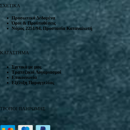
ΣΧΕΤΙΚΑ
Προσωπικά Δεδομένα
Όροι & Προϋποθέσεις
Nόμος 2251/94, Προστασία Καταναλωτή
ΚΑΤΑΣΤΗΜΑ
Σχετικά με μας
Τραπεζικοί Λογαριασμοί
Επικοινωνία
Εξέλιξη Παραγγελίας
ΤΡΟΠΟΙ ΠΛΗΡΩΜΗΣ