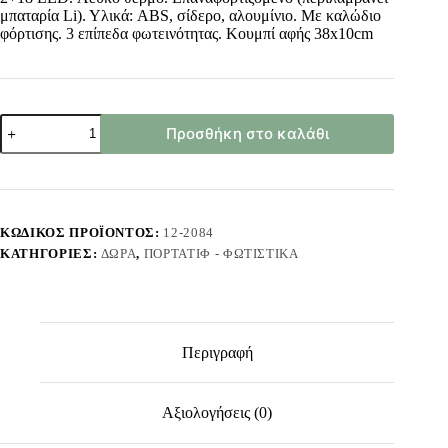
μπαταρία Li). Υλικά: ABS, σίδερο, αλουμίνιο. Με καλώδιο
φόρτισης. 3 επίπεδα φωτεινότητας. Κουμπί αφής 38x10cm
Φωτιστικό
Προσθήκη στο καλάθι
LED
Επιτραπέζιο
Επαναφορτιζόμενο
Μεγάλο
38x10cm
Homie
ΚΩΔΙΚΌΣ ΠΡΟΪΌΝΤΟΣ:
12-2084
322104
ΚΑΤΗΓΟΡΊΕΣ:
ΔΏΡΑ
,
ΠΟΡΤΑΤΊΦ - ΦΩΤΙΣΤΙΚΆ
ποσότητα
Περιγραφή
Αξιολογήσεις (0)