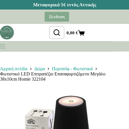
Μετάβαση
στο
Σύνδεση
περιεχόμενο
0,00
€
Καλάθι
Αγορών
Αρχική σελίδα
Δώρα
Πορτατίφ - Φωτιστικά
Φωτιστικό LED Επιτραπέζιο Επαναφορτιζόμενο Μεγάλο
38x10cm Homie 322104