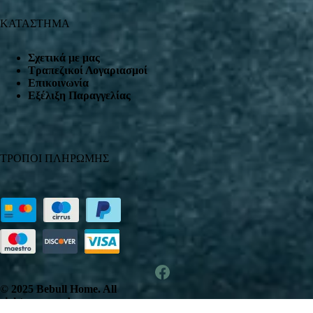
ΚΑΤΑΣΤΗΜΑ
Σχετικά με μας
Τραπεζικοί Λογαριασμοί
Επικοινωνία
Εξέλιξη Παραγγελίας
ΤΡΟΠΟΙ ΠΛΗΡΩΜΗΣ
© 2025 Bebull Home. All
rights reserved