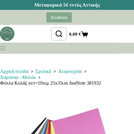
Μετάβαση
στο
Σύνδεση
περιεχόμενο
0,00
€
Καλάθι
Αγορών
Αρχική σελίδα
Σχολικά
Χειροτεχνία
Χαρτόνια - Μπλόκ
Φύλλα Κολάζ σετ=10τεμ 25x35cm JustNote 381932