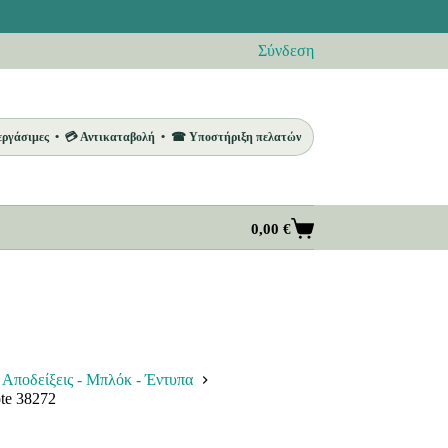
Σύνδεση
 εργάσιμες • 💳 Αντικαταβολή • ☎ Υποστήριξη πελατών
0,00
€
Καλάθι
Αγορών
Αποδείξεις - Μπλόκ - Έντυπα
te 38272