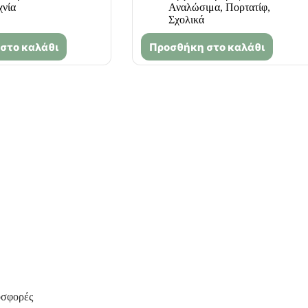
χνία
Αναλώσιμα
,
Πορτατίφ
,
Σχολικά
στο καλάθι
Προσθήκη στο καλάθι
οσφορές