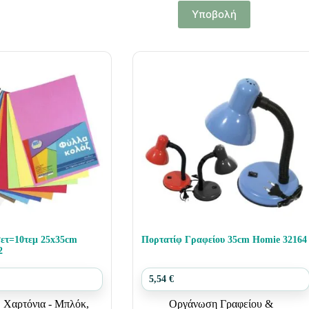
Υποβολή
ετ=10τεμ 25x35cm
Πορτατίφ Γραφείου 35cm Homie 32164
2
5,54
€
,
Χαρτόνια - Μπλόκ
,
Οργάνωση Γραφείου &