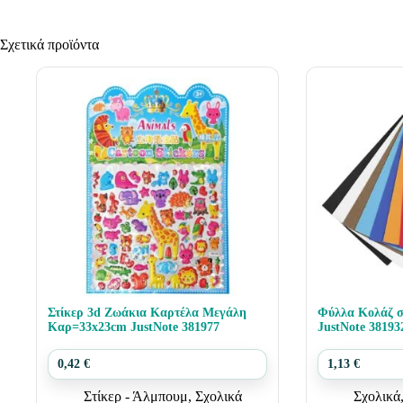
Σχετικά προϊόντα
Στίκερ 3d Ζωάκια Καρτέλα Μεγάλη
Φύλλα Κολάζ σ
Καρ=33x23cm JustNote 381977
JustNote 38193
0,42
€
1,13
€
Στίκερ - Άλμπουμ
,
Σχολικά
Σχολικά